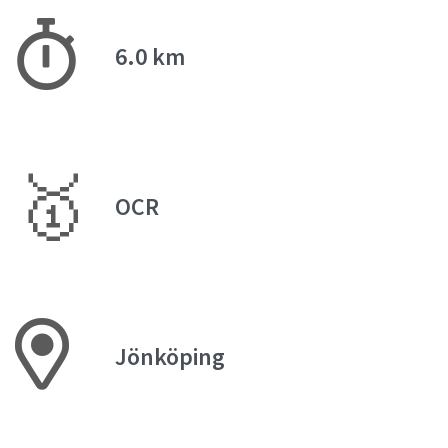
6.0 km
🥇
OCR
Jönköping