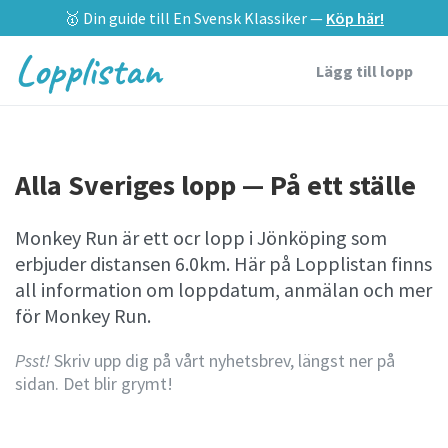
🥇 Din guide till En Svensk Klassiker —
Köp här!
Lopplistan
Lägg till lopp
Alla Sveriges lopp — På ett ställe
Monkey Run är ett ocr lopp i Jönköping som
erbjuder distansen 6.0km. Här på Lopplistan finns
all information om loppdatum, anmälan och mer
för Monkey Run.
Psst!
Skriv upp dig på vårt nyhetsbrev, längst ner på
sidan. Det blir grymt!