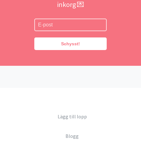
inkorg 💌
Schysst!
Lägg till lopp
Blogg