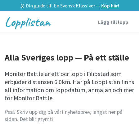
🥇 Din guide till En Svensk Klassiker —
Köp här!
Lopplistan
Lägg till lopp
Alla Sveriges lopp — På ett ställe
Monitor Battle är ett ocr lopp i Filipstad som
erbjuder distansen 6.0km. Här på Lopplistan finns
all information om loppdatum, anmälan och mer
för Monitor Battle.
Psst!
Skriv upp dig på vårt nyhetsbrev, längst ner på
sidan. Det blir grymt!