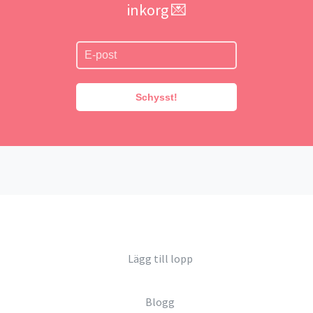
inkorg 💌
Schysst!
Lägg till lopp
Blogg