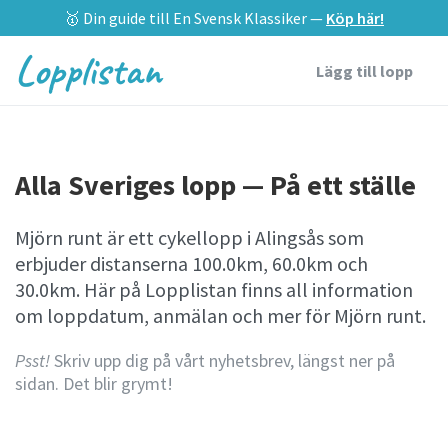
🥇 Din guide till En Svensk Klassiker —
Köp här!
Lopplistan
Lägg till lopp
Alla Sveriges lopp — På ett ställe
Mjörn runt är ett cykellopp i Alingsås som
erbjuder distanserna 100.0km, 60.0km och
30.0km. Här på Lopplistan finns all information
om loppdatum, anmälan och mer för Mjörn runt.
Psst!
Skriv upp dig på vårt nyhetsbrev, längst ner på
sidan. Det blir grymt!