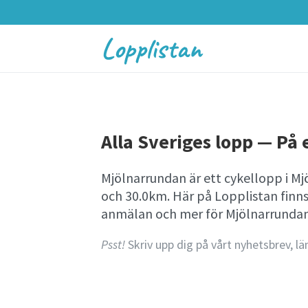
Lopplistan
Alla Sveriges lopp — På e
Mjölnarrundan är ett cykellopp i M
och 30.0km. Här på Lopplistan finn
anmälan och mer för Mjölnarrundan
Psst!
Skriv upp dig på vårt nyhetsbrev, lä