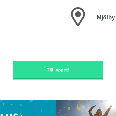
Mjölby
Till loppet!