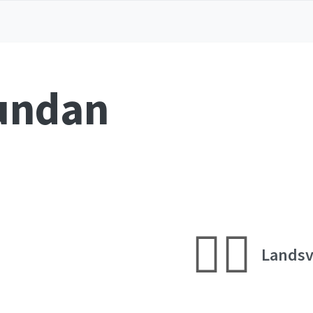
undan
🚴‍♂️
Lands