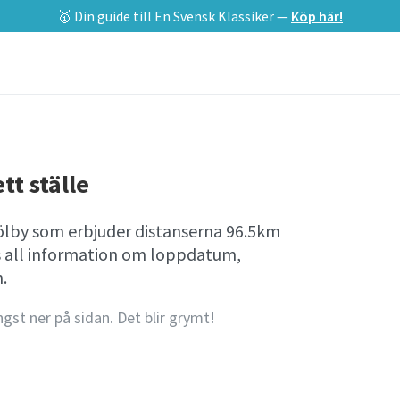
🥇 Din guide till En Svensk Klassiker —
Köp här!
tt ställe
jölby som erbjuder distanserna 96.5km
s all information om loppdatum,
.
ngst ner på sidan. Det blir grymt!