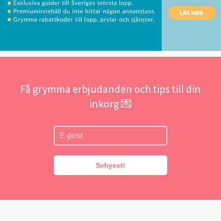
Få grymma erbjudanden och tips till din
inkorg 💌
Schysst!