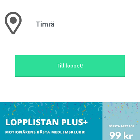
Timrå
Till loppet!