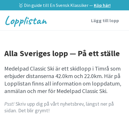
🥇 Din guide till En Svensk Klassiker —
Köp här!
Lopplistan
Lägg till lopp
Alla Sveriges lopp — På ett ställe
Medelpad Classic Ski är ett skidlopp i Timrå som
erbjuder distanserna 42.0km och 22.0km. Här på
Lopplistan finns all information om loppdatum,
anmälan och mer för Medelpad Classic Ski.
Psst!
Skriv upp dig på vårt nyhetsbrev, längst ner på
sidan. Det blir grymt!