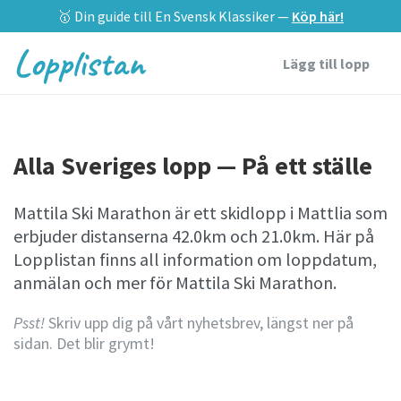
🥇 Din guide till En Svensk Klassiker —
Köp här!
Lopplistan
Lägg till lopp
Alla Sveriges lopp — På ett ställe
Mattila Ski Marathon är ett skidlopp i Mattlia som
erbjuder distanserna 42.0km och 21.0km. Här på
Lopplistan finns all information om loppdatum,
anmälan och mer för Mattila Ski Marathon.
Psst!
Skriv upp dig på vårt nyhetsbrev, längst ner på
sidan. Det blir grymt!