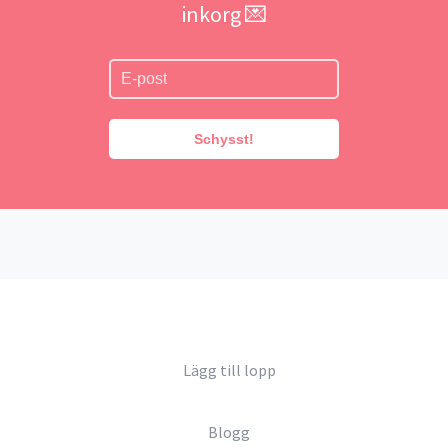
inkorg 💌
Schysst!
Lägg till lopp
Blogg