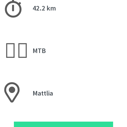
42.2 km
🚵‍♂️
MTB
Mattlia