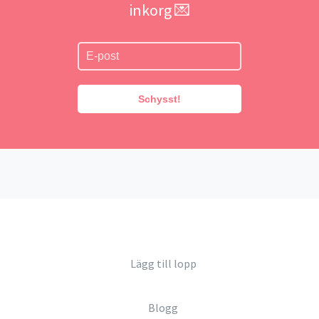
inkorg 💌
Schysst!
Lägg till lopp
Blogg