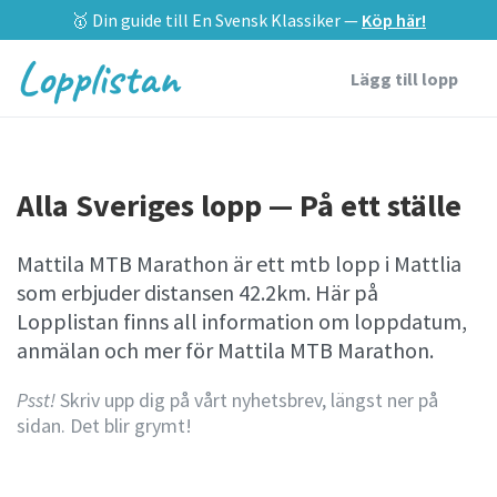
🥇 Din guide till En Svensk Klassiker —
Köp här!
Lopplistan
Lägg till lopp
Alla Sveriges lopp — På ett ställe
Mattila MTB Marathon är ett mtb lopp i Mattlia
som erbjuder distansen 42.2km. Här på
Lopplistan finns all information om loppdatum,
anmälan och mer för Mattila MTB Marathon.
Psst!
Skriv upp dig på vårt nyhetsbrev, längst ner på
sidan. Det blir grymt!