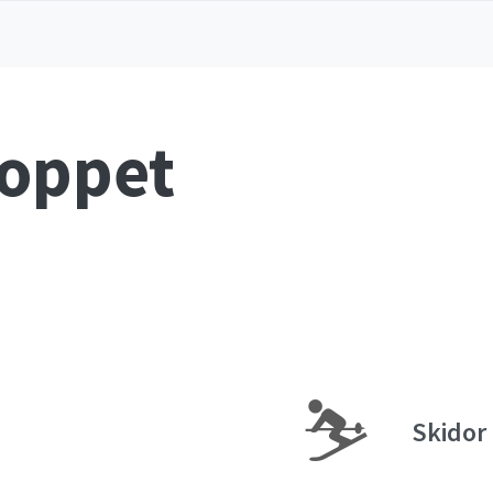
loppet
⛷
Skidor 