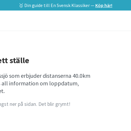
🥇 Din guide till En Svensk Klassiker —
Köp här!
tt ställe
ssjö som erbjuder distanserna 40.0km
s all information om loppdatum,
t.
ngst ner på sidan. Det blir grymt!