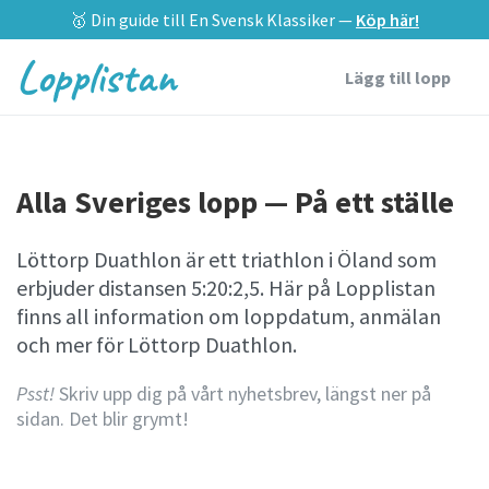
🥇 Din guide till En Svensk Klassiker —
Köp här!
Lopplistan
Lägg till lopp
Alla Sveriges lopp — På ett ställe
Löttorp Duathlon är ett triathlon i Öland som
erbjuder distansen 5:20:2,5. Här på Lopplistan
finns all information om loppdatum, anmälan
och mer för Löttorp Duathlon.
Psst!
Skriv upp dig på vårt nyhetsbrev, längst ner på
sidan. Det blir grymt!