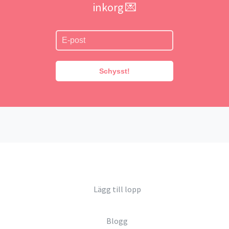
inkorg 💌
Schysst!
Lägg till lopp
Blogg