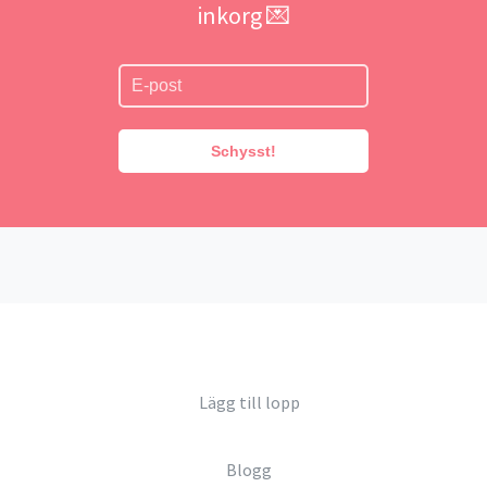
inkorg 💌
Schysst!
Lägg till lopp
Blogg