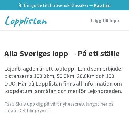
🥇 Din guide till En Svensk Klassiker —
Köp här!
Lopplistan
Lägg till lopp
Alla Sveriges lopp — På ett ställe
Lejonbragden är ett löplopp i Lund som erbjuder
distanserna 100.0km, 50.0km, 30.0km och 100
DUO. Här på Lopplistan finns all information om
loppdatum, anmälan och mer för Lejonbragden.
Psst!
Skriv upp dig på vårt nyhetsbrev, längst ner på
sidan. Det blir grymt!