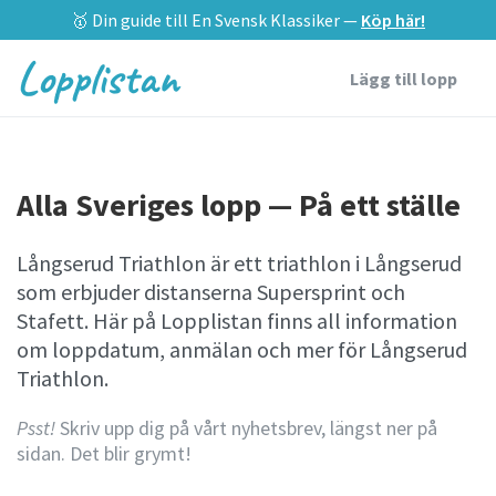
🥇 Din guide till En Svensk Klassiker —
Köp här!
Lopplistan
Lägg till lopp
Alla Sveriges lopp — På ett ställe
Långserud Triathlon är ett triathlon i Långserud
som erbjuder distanserna Supersprint och
Stafett. Här på Lopplistan finns all information
om loppdatum, anmälan och mer för Långserud
Triathlon.
Psst!
Skriv upp dig på vårt nyhetsbrev, längst ner på
sidan. Det blir grymt!