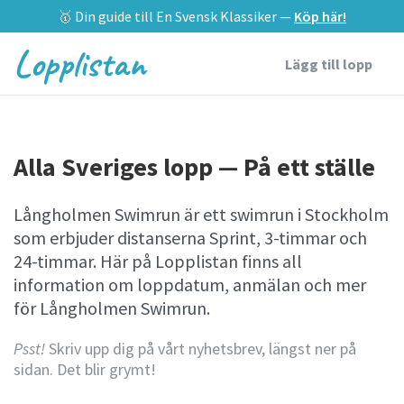
🥇 Din guide till En Svensk Klassiker —
Köp här!
Lopplistan
Lägg till lopp
Alla Sveriges lopp — På ett ställe
Långholmen Swimrun är ett swimrun i Stockholm
som erbjuder distanserna Sprint, 3-timmar och
24-timmar. Här på Lopplistan finns all
information om loppdatum, anmälan och mer
för Långholmen Swimrun.
Psst!
Skriv upp dig på vårt nyhetsbrev, längst ner på
sidan. Det blir grymt!