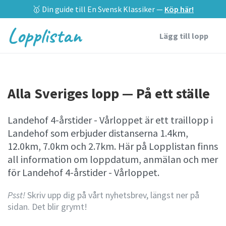
🥇 Din guide till En Svensk Klassiker —
Köp här!
Lopplistan
Lägg till lopp
Alla Sveriges lopp — På ett ställe
Landehof 4-årstider - Vårloppet är ett traillopp i
Landehof som erbjuder distanserna 1.4km,
12.0km, 7.0km och 2.7km. Här på Lopplistan finns
all information om loppdatum, anmälan och mer
för Landehof 4-årstider - Vårloppet.
Psst!
Skriv upp dig på vårt nyhetsbrev, längst ner på
sidan. Det blir grymt!