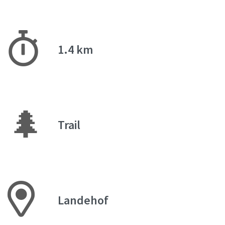
1.4 km
🌲
Trail
Landehof