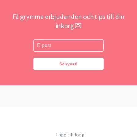
Få grymma erbjudanden och tips till din
inkorg 💌
Schysst!
Lägg till lopp