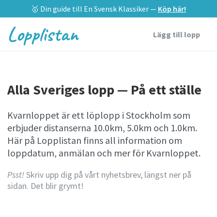
🥇 Din guide till En Svensk Klassiker —
Köp här!
Lopplistan
Lägg till lopp
Alla Sveriges lopp — På ett ställe
Kvarnloppet är ett löplopp i Stockholm som
erbjuder distanserna 10.0km, 5.0km och 1.0km.
Här på Lopplistan finns all information om
loppdatum, anmälan och mer för Kvarnloppet.
Psst!
Skriv upp dig på vårt nyhetsbrev, längst ner på
sidan. Det blir grymt!