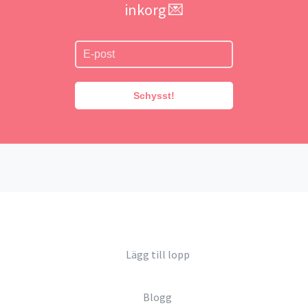
inkorg 💌
Schysst!
Lägg till lopp
Blogg