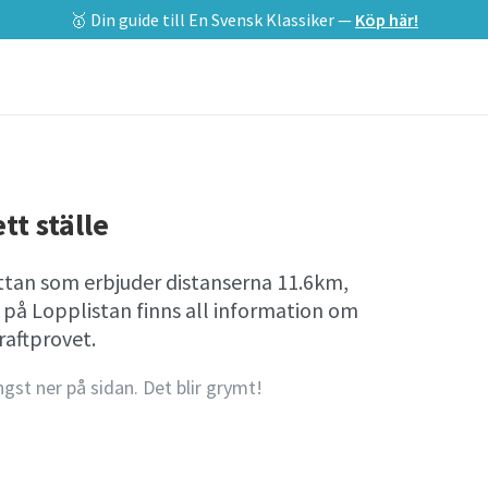
🥇 Din guide till En Svensk Klassiker —
Köp här!
tt ställe
ättan som erbjuder distanserna 11.6km,
 på Lopplistan finns all information om
aftprovet.
ngst ner på sidan. Det blir grymt!