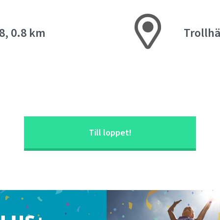
.8, 0.8 km
Trollh
Till loppet!