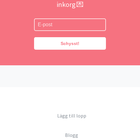
inkorg 💌
Schysst!
Lägg till lopp
Blogg