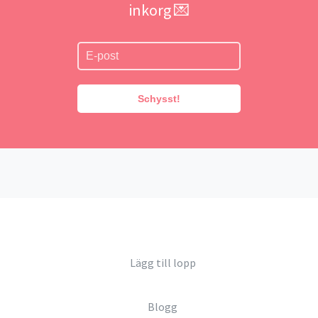
inkorg 💌
Schysst!
Lägg till lopp
Blogg