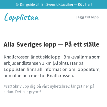
🥇 Din guide till En Svensk Klassiker —
Köp här!
Lopplistan
Lägg till lopp
Alla Sveriges lopp — På ett ställe
Knallcrossen är ett skidlopp i Bruksvallarna som
erbjuder distansen 1 km (Alpint). Här på
Lopplistan finns all information om loppdatum,
anmälan och mer för Knallcrossen.
Psst!
Skriv upp dig på vårt nyhetsbrev, längst ner på
sidan. Det blir grymt!