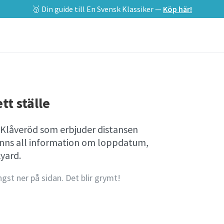
🥇 Din guide till En Svensk Klassiker —
Köp här!
tt ställe
i Klåveröd som erbjuder distansen
finns all information om loppdatum,
yard.
ngst ner på sidan. Det blir grymt!