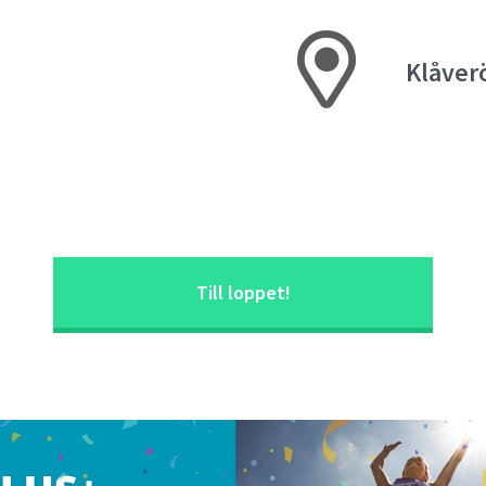
Klåver
Till loppet!