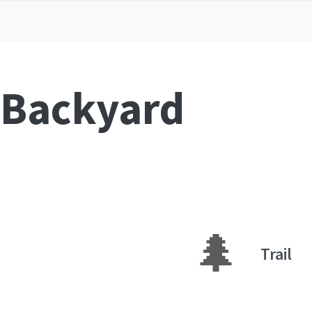
 Backyard
🌲
Trail