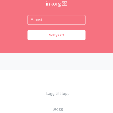
inkorg 💌
Schysst!
Lägg till lopp
Blogg