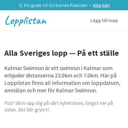
🥇 Din guide till En Svensk Klassiker —
Köp här!
Lopplistan
Lägg till lopp
Alla Sveriges lopp — På ett ställe
Kalmar Swimrun är ett swimrun i Kalmar som
erbjuder distanserna 23.0km och 7.0km. Här på
Lopplistan finns all information om loppdatum,
anmälan och mer för Kalmar Swimrun.
Psst!
Skriv upp dig på vårt nyhetsbrev, längst ner på
sidan. Det blir grymt!