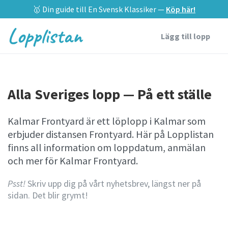
🥇 Din guide till En Svensk Klassiker —
Köp här!
Lopplistan
Lägg till lopp
Alla Sveriges lopp — På ett ställe
Kalmar Frontyard är ett löplopp i Kalmar som
erbjuder distansen Frontyard. Här på Lopplistan
finns all information om loppdatum, anmälan
och mer för Kalmar Frontyard.
Psst!
Skriv upp dig på vårt nyhetsbrev, längst ner på
sidan. Det blir grymt!