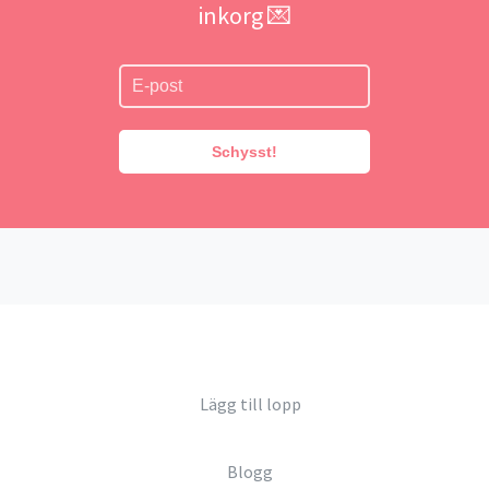
inkorg 💌
Schysst!
Lägg till lopp
Blogg