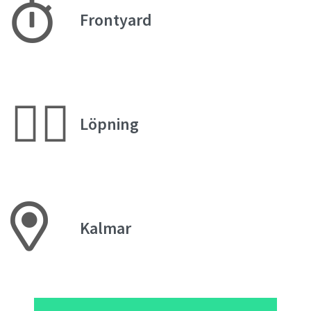
Frontyard
🏃‍♀️
Löpning
Kalmar