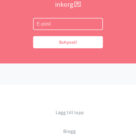
inkorg 💌
Schysst!
Lägg till lopp
Blogg