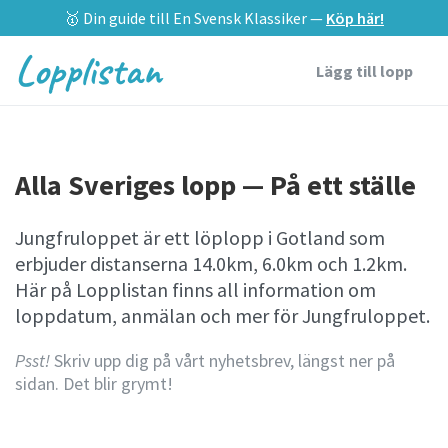
🥇 Din guide till En Svensk Klassiker —
Köp här!
Lopplistan
Lägg till lopp
Alla Sveriges lopp — På ett ställe
Jungfruloppet är ett löplopp i Gotland som
erbjuder distanserna 14.0km, 6.0km och 1.2km.
Här på Lopplistan finns all information om
loppdatum, anmälan och mer för Jungfruloppet.
Psst!
Skriv upp dig på vårt nyhetsbrev, längst ner på
sidan. Det blir grymt!