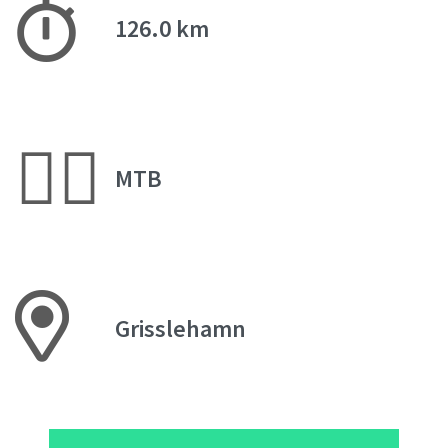
126.0 km
🚵‍♂️
MTB
Grisslehamn