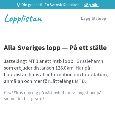
🥇 Din guide till En Svensk Klassiker —
Köp här!
Lopplistan
Lägg till lopp
Alla Sveriges lopp — På ett ställe
Jättelångt MTB är ett mtb lopp i Grisslehamn
som erbjuder distansen 126.0km. Här på
Lopplistan finns all information om loppdatum,
anmälan och mer för Jättelångt MTB.
Psst!
Skriv upp dig på vårt nyhetsbrev, längst ner på
sidan. Det blir grymt!