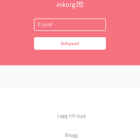
inkorg 💌
Schysst!
Lägg till lopp
Blogg