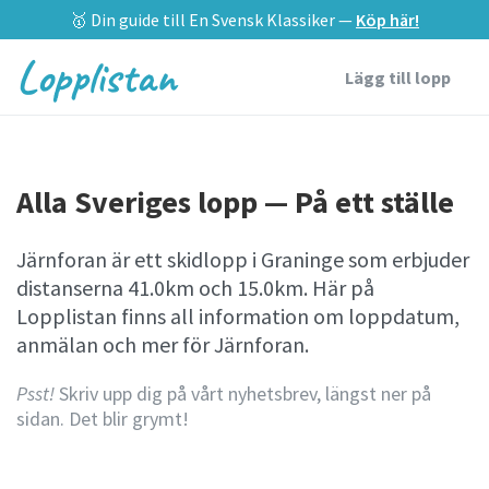
🥇 Din guide till En Svensk Klassiker —
Köp här!
Lopplistan
Lägg till lopp
Alla Sveriges lopp — På ett ställe
Järnforan är ett skidlopp i Graninge som erbjuder
distanserna 41.0km och 15.0km. Här på
Lopplistan finns all information om loppdatum,
anmälan och mer för Järnforan.
Psst!
Skriv upp dig på vårt nyhetsbrev, längst ner på
sidan. Det blir grymt!