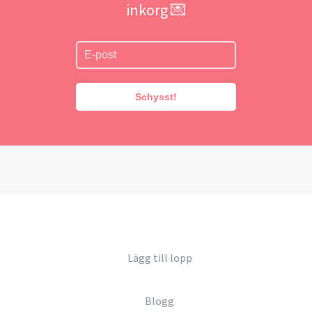
inkorg 💌
Schysst!
Lägg till lopp
Blogg