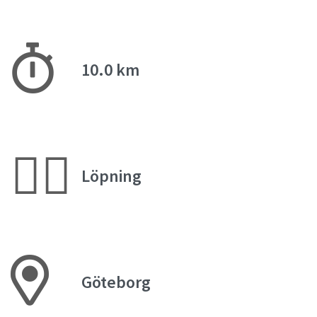
10.0 km
🏃‍♀️
Löpning
Göteborg