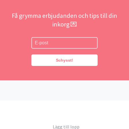
Få grymma erbjudanden och tips till din
inkorg 💌
Schysst!
Lägg till lopp