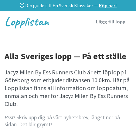
🥇 Din guide till En Svensk Klassiker —
Köp här!
Lopplistan
Lägg till lopp
Alla Sveriges lopp — På ett ställe
Jacyz Milen By Ess Runners Club är ett löplopp i
Göteborg som erbjuder distansen 10.0km. Här på
Lopplistan finns all information om loppdatum,
anmälan och mer för Jacyz Milen By Ess Runners
Club.
Psst!
Skriv upp dig på vårt nyhetsbrev, längst ner på
sidan. Det blir grymt!