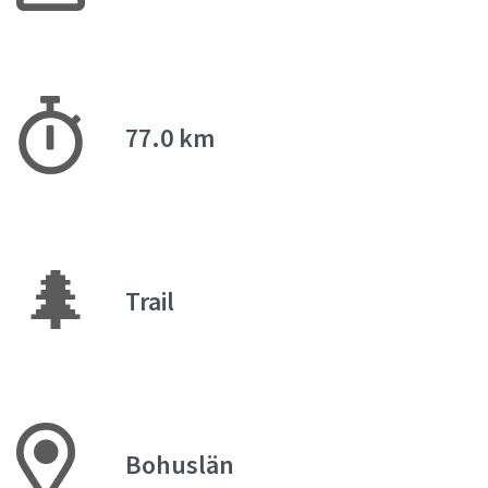
77.0 km
🌲
Trail
Bohuslän