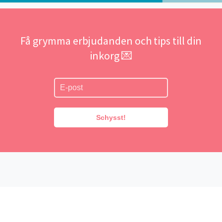
Få grymma erbjudanden och tips till din
inkorg 💌
Schysst!