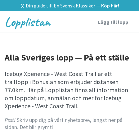
🥇 Din guide till En Svensk Klassiker —
Köp här!
Lopplistan
Lägg till lopp
Alla Sveriges lopp — På ett ställe
Icebug Xperience - West Coast Trail är ett
traillopp i Bohuslän som erbjuder distansen
77.0km. Här på Lopplistan finns all information
om loppdatum, anmälan och mer för Icebug
Xperience - West Coast Trail.
Psst!
Skriv upp dig på vårt nyhetsbrev, längst ner på
sidan. Det blir grymt!