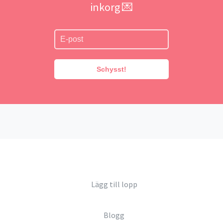
inkorg 💌
Schysst!
Lägg till lopp
Blogg