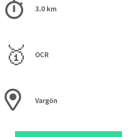
3.0 km
🥇
OCR
Vargön