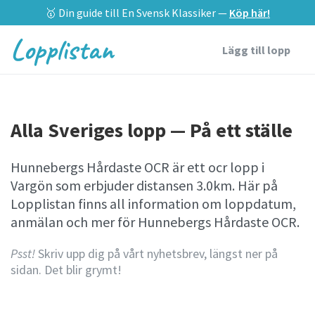
🥇 Din guide till En Svensk Klassiker —
Köp här!
Lopplistan
Lägg till lopp
Alla Sveriges lopp — På ett ställe
Hunnebergs Hårdaste OCR är ett ocr lopp i
Vargön som erbjuder distansen 3.0km. Här på
Lopplistan finns all information om loppdatum,
anmälan och mer för Hunnebergs Hårdaste OCR.
Psst!
Skriv upp dig på vårt nyhetsbrev, längst ner på
sidan. Det blir grymt!