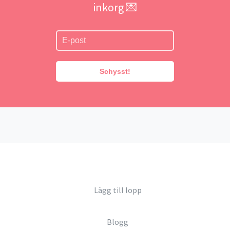
inkorg 💌
Schysst!
Lägg till lopp
Blogg