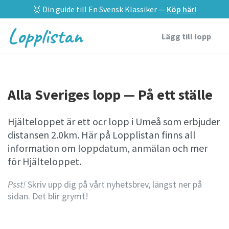
🥇 Din guide till En Svensk Klassiker —
Köp här!
Lopplistan
Lägg till lopp
Alla Sveriges lopp — På ett ställe
Hjälteloppet är ett ocr lopp i Umeå som erbjuder
distansen 2.0km. Här på Lopplistan finns all
information om loppdatum, anmälan och mer
för Hjälteloppet.
Psst!
Skriv upp dig på vårt nyhetsbrev, längst ner på
sidan. Det blir grymt!