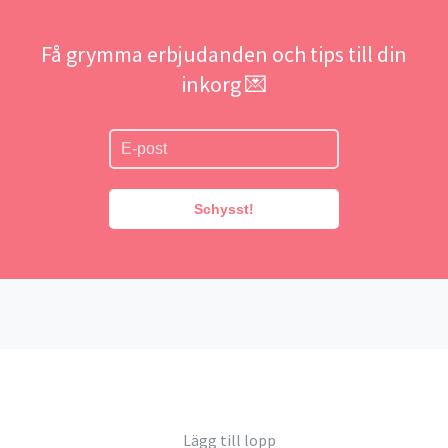
Få grymma erbjudanden och tips till din
inkorg 💌
Schysst!
Lägg till lopp