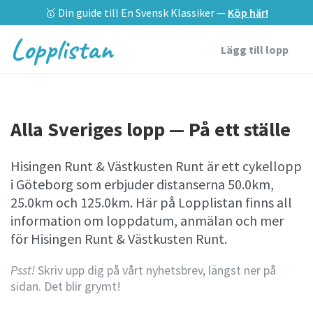
🥇 Din guide till En Svensk Klassiker —
Köp här!
Lopplistan
Lägg till lopp
Alla Sveriges lopp — På ett ställe
Hisingen Runt & Västkusten Runt är ett cykellopp
i Göteborg som erbjuder distanserna 50.0km,
25.0km och 125.0km. Här på Lopplistan finns all
information om loppdatum, anmälan och mer
för Hisingen Runt & Västkusten Runt.
Psst!
Skriv upp dig på vårt nyhetsbrev, längst ner på
sidan. Det blir grymt!