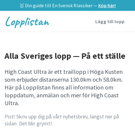
🥇 Din guide till En Svensk Klassiker —
Köp här!
Lopplistan
Lägg till lopp
Alla Sveriges lopp — På ett ställe
High Coast Ultra är ett traillopp i Höga Kusten
som erbjuder distanserna 130.0km och 58.0km.
Här på Lopplistan finns all information om
loppdatum, anmälan och mer för High Coast
Ultra.
Psst!
Skriv upp dig på vårt nyhetsbrev, längst ner på
sidan. Det blir grymt!