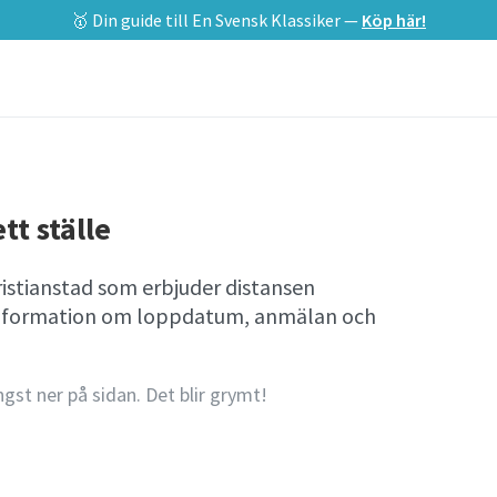
🥇 Din guide till En Svensk Klassiker —
Köp här!
tt ställe
ristianstad som erbjuder distansen
l information om loppdatum, anmälan och
ngst ner på sidan. Det blir grymt!