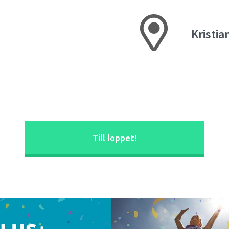
Kristia
Till loppet!