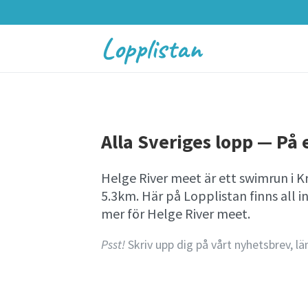
Lopplistan
Alla Sveriges lopp — På e
Helge River meet är ett swimrun i K
5.3km. Här på Lopplistan finns al
mer för Helge River meet.
Psst!
Skriv upp dig på vårt nyhetsbrev, lä