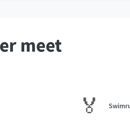
ver meet
🏅
Swimr