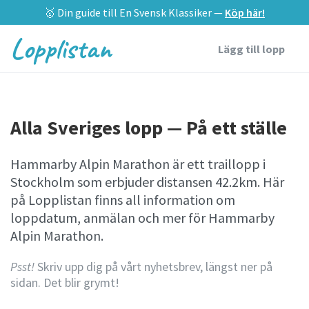
🥇 Din guide till En Svensk Klassiker —
Köp här!
Lopplistan
Lägg till lopp
Alla Sveriges lopp — På ett ställe
Hammarby Alpin Marathon är ett traillopp i
Stockholm som erbjuder distansen 42.2km. Här
på Lopplistan finns all information om
loppdatum, anmälan och mer för Hammarby
Alpin Marathon.
Psst!
Skriv upp dig på vårt nyhetsbrev, längst ner på
sidan. Det blir grymt!