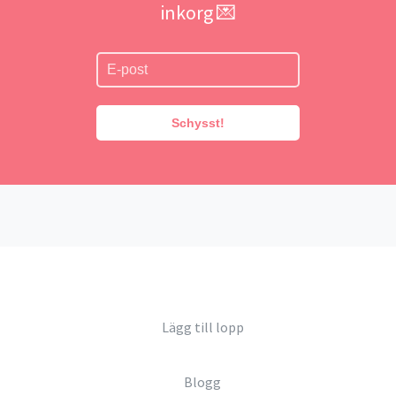
inkorg 💌
Schysst!
Lägg till lopp
Blogg