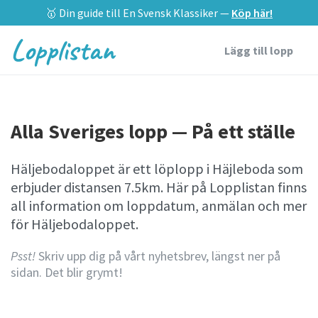
🥇 Din guide till En Svensk Klassiker —
Köp här!
Lopplistan
Lägg till lopp
Alla Sveriges lopp — På ett ställe
Häljebodaloppet är ett löplopp i Häjleboda som
erbjuder distansen 7.5km. Här på Lopplistan finns
all information om loppdatum, anmälan och mer
för Häljebodaloppet.
Psst!
Skriv upp dig på vårt nyhetsbrev, längst ner på
sidan. Det blir grymt!