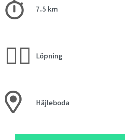
7.5 km
🏃‍♀️
Löpning
Häjleboda