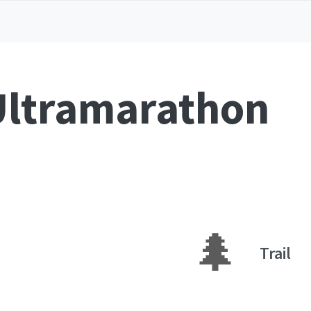
Ultramarathon
🌲
Trail