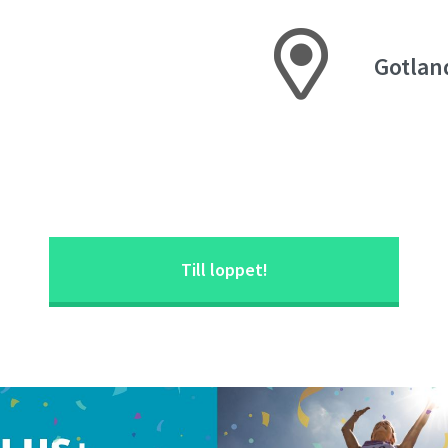
Gotlan
Till loppet!