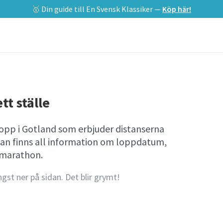
🥇 Din guide till En Svensk Klassiker —
Köp här!
tt ställe
lopp i Gotland som erbjuder distanserna
an finns all information om loppdatum,
amarathon.
ngst ner på sidan. Det blir grymt!