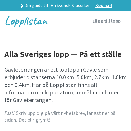
🥇 Din guide till En Svensk Klassiker —
Köp här!
Lopplistan
Lägg till lopp
Alla Sveriges lopp — På ett ställe
Gavleterrängen är ett löplopp i Gävle som
erbjuder distanserna 10.0km, 5.0km, 2.7km, 1.0km
och 0.4km. Här på Lopplistan finns all
information om loppdatum, anmälan och mer
för Gavleterrängen.
Psst!
Skriv upp dig på vårt nyhetsbrev, längst ner på
sidan. Det blir grymt!