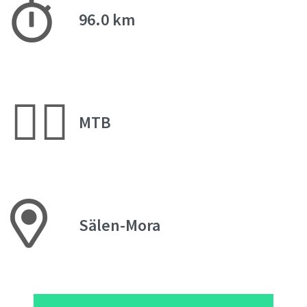
96.0 km
🚵‍♂️
MTB
Sälen-Mora