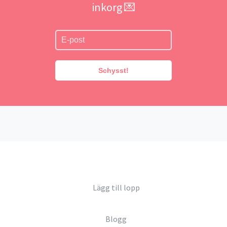
inkorg 💌
Schysst!
Lägg till lopp
Blogg