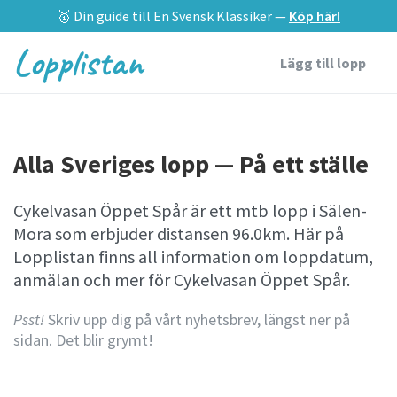
🥇 Din guide till En Svensk Klassiker —
Köp här!
Lopplistan
Lägg till lopp
Alla Sveriges lopp — På ett ställe
Cykelvasan Öppet Spår är ett mtb lopp i Sälen-
Mora som erbjuder distansen 96.0km. Här på
Lopplistan finns all information om loppdatum,
anmälan och mer för Cykelvasan Öppet Spår.
Psst!
Skriv upp dig på vårt nyhetsbrev, längst ner på
sidan. Det blir grymt!