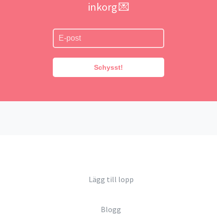
inkorg 💌
Schysst!
Lägg till lopp
Blogg