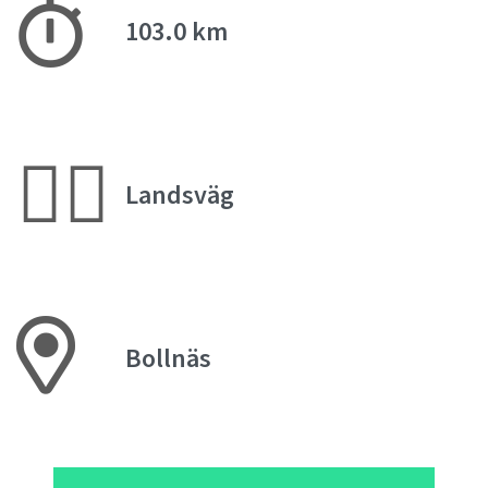
103.0 km
🚴‍♂️
Landsväg
Bollnäs