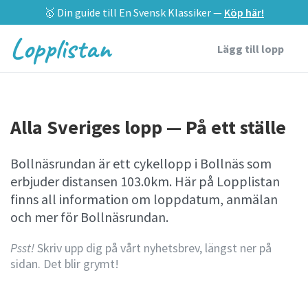
🥇 Din guide till En Svensk Klassiker —
Köp här!
Lopplistan
Lägg till lopp
Alla Sveriges lopp — På ett ställe
Bollnäsrundan är ett cykellopp i Bollnäs som
erbjuder distansen 103.0km. Här på Lopplistan
finns all information om loppdatum, anmälan
och mer för Bollnäsrundan.
Psst!
Skriv upp dig på vårt nyhetsbrev, längst ner på
sidan. Det blir grymt!