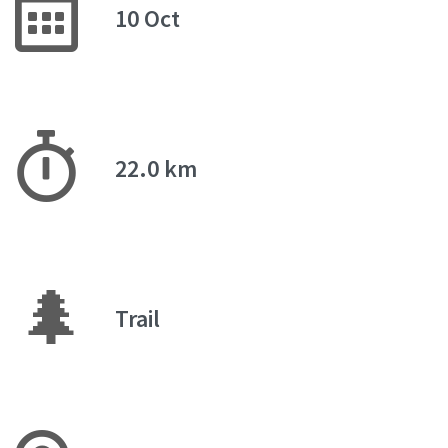
10 Oct
22.0 km
🌲
Trail