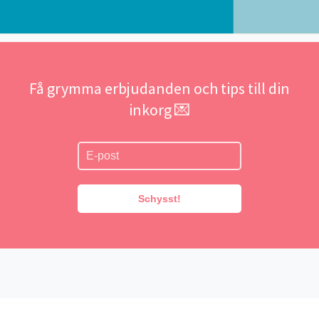
Få grymma erbjudanden och tips till din
inkorg 💌
Schysst!