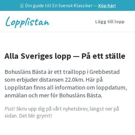
🥇 Din guide till En Svensk Klassiker —
Köp här!
Lopplistan
Lägg till lopp
Alla Sveriges lopp — På ett ställe
Bohusläns Bästa är ett traillopp i Grebbestad
som erbjuder distansen 22.0km. Här på
Lopplistan finns all information om loppdatum,
anmälan och mer för Bohusläns Bästa.
Psst!
Skriv upp dig på vårt nyhetsbrev, längst ner på
sidan. Det blir grymt!