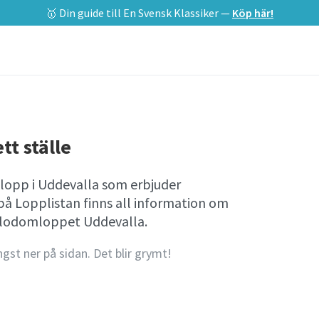
🥇 Din guide till En Svensk Klassiker —
Köp här!
tt ställe
lopp i Uddevalla som erbjuder
på Lopplistan finns all information om
Blodomloppet Uddevalla.
ngst ner på sidan. Det blir grymt!