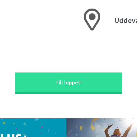
Uddeva
Till loppet!