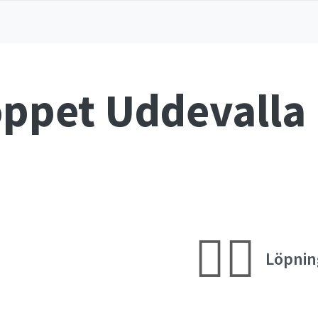
ppet Uddevalla
🏃‍♀️
Löpnin