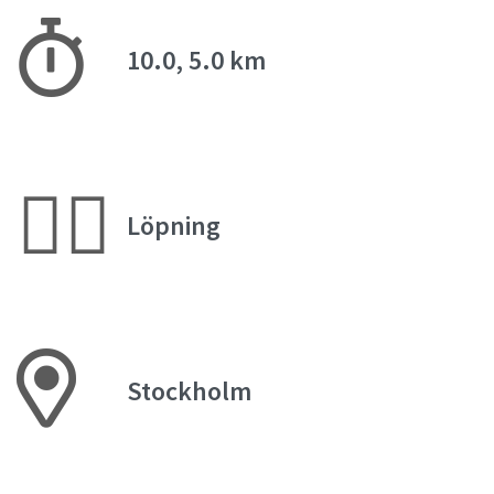
10.0, 5.0 km
🏃‍♀️
Löpning
Stockholm