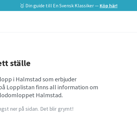
🥇 Din guide till En Svensk Klassiker —
Köp här!
tt ställe
lopp i Halmstad som erbjuder
på Lopplistan finns all information om
Blodomloppet Halmstad.
ngst ner på sidan. Det blir grymt!