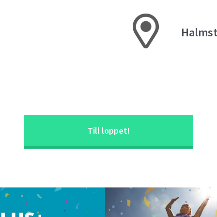
Halms
Till loppet!