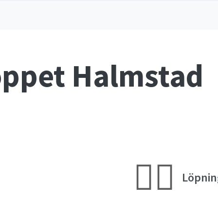
ppet Halmstad
🏃‍♀️
Löpnin