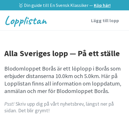
🥇 Din guide till En Svensk Klassiker —
Köp här!
Lopplistan
Lägg till lopp
Alla Sveriges lopp — På ett ställe
Blodomloppet Borås är ett löplopp i Borås som
erbjuder distanserna 10.0km och 5.0km. Här på
Lopplistan finns all information om loppdatum,
anmälan och mer för Blodomloppet Borås.
Psst!
Skriv upp dig på vårt nyhetsbrev, längst ner på
sidan. Det blir grymt!