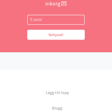
inkorg 💌
Schysst!
Lägg till lopp
Blogg