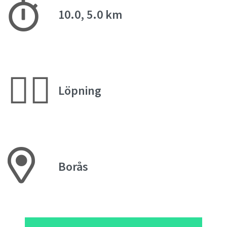
10.0, 5.0 km
🏃‍♀️
Löpning
Borås