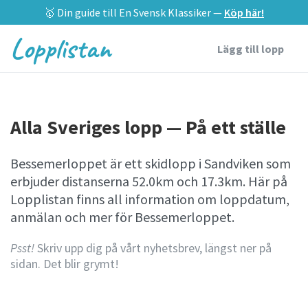
🥇 Din guide till En Svensk Klassiker —
Köp här!
Lopplistan
Lägg till lopp
Alla Sveriges lopp — På ett ställe
Bessemerloppet är ett skidlopp i Sandviken som
erbjuder distanserna 52.0km och 17.3km. Här på
Lopplistan finns all information om loppdatum,
anmälan och mer för Bessemerloppet.
Psst!
Skriv upp dig på vårt nyhetsbrev, längst ner på
sidan. Det blir grymt!