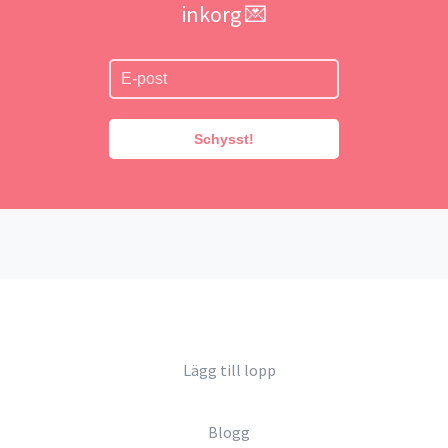
inkorg 💌
Schysst!
Lägg till lopp
Blogg