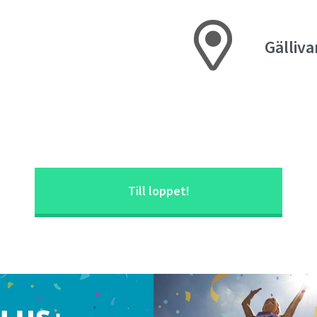
Gälliva
Till loppet!