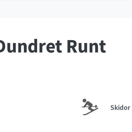
Dundret Runt
⛷
Skidor 