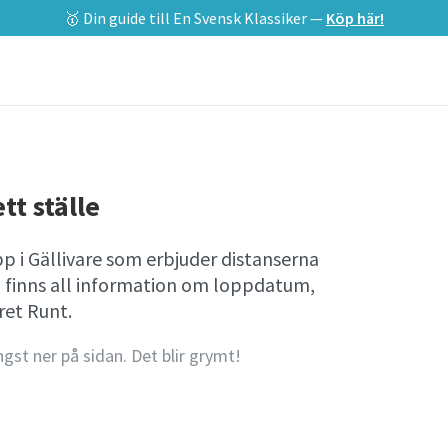
🥇 Din guide till En Svensk Klassiker —
Köp här!
tt ställe
p i Gällivare som erbjuder distanserna
 finns all information om loppdatum,
et Runt.
ngst ner på sidan. Det blir grymt!