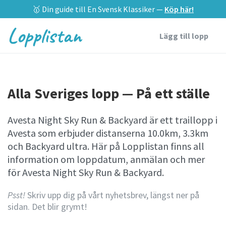
🥇 Din guide till En Svensk Klassiker —
Köp här!
Lopplistan
Lägg till lopp
Alla Sveriges lopp — På ett ställe
Avesta Night Sky Run & Backyard är ett traillopp i
Avesta som erbjuder distanserna 10.0km, 3.3km
och Backyard ultra. Här på Lopplistan finns all
information om loppdatum, anmälan och mer
för Avesta Night Sky Run & Backyard.
Psst!
Skriv upp dig på vårt nyhetsbrev, längst ner på
sidan. Det blir grymt!