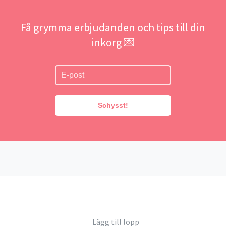
Få grymma erbjudanden och tips till din
inkorg 💌
Schysst!
Lägg till lopp