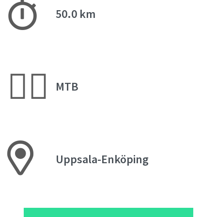
50.0 km
🚵‍♂️
MTB
Uppsala-Enköping