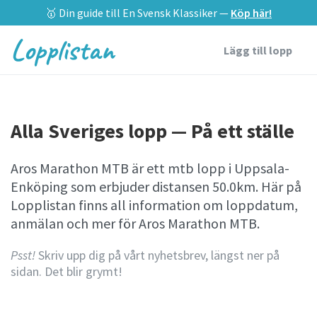
🥇 Din guide till En Svensk Klassiker —
Köp här!
Lopplistan
Lägg till lopp
Alla Sveriges lopp — På ett ställe
Aros Marathon MTB är ett mtb lopp i Uppsala-
Enköping som erbjuder distansen 50.0km. Här på
Lopplistan finns all information om loppdatum,
anmälan och mer för Aros Marathon MTB.
Psst!
Skriv upp dig på vårt nyhetsbrev, längst ner på
sidan. Det blir grymt!