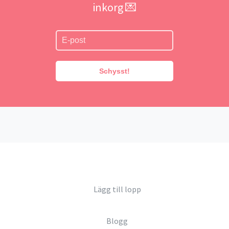
inkorg 💌
Schysst!
Lägg till lopp
Blogg