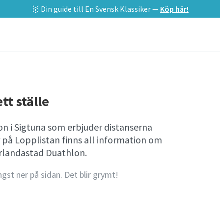
🥇 Din guide till En Svensk Klassiker —
Köp här!
tt ställe
on i Sigtuna som erbjuder distanserna
r på Lopplistan finns all information om
rlandastad Duathlon.
ngst ner på sidan. Det blir grymt!