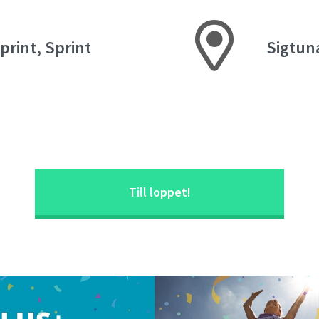
print, Sprint
Sigtun
Till loppet!