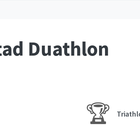
tad Duathlon
🏆
Triath