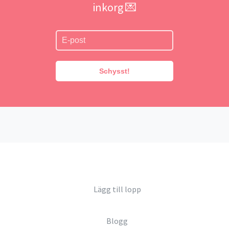
inkorg 💌
Schysst!
Lägg till lopp
Blogg