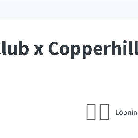
lub x Copperhill
🏃‍♀️
Löpnin