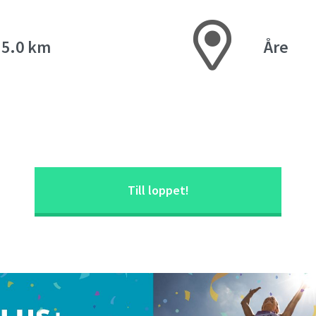
, 5.0 km
Åre
Till loppet!