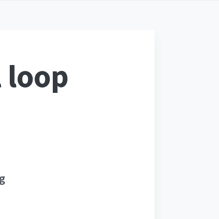
 loop
g