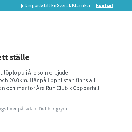
🥇 Din guide till En Svensk Klassiker —
Köp här!
tt ställe
tt löplopp i Åre som erbjuder
ch 20.0km. Här på Lopplistan finns all
 och mer för Åre Run Club x Copperhill
ngst ner på sidan. Det blir grymt!