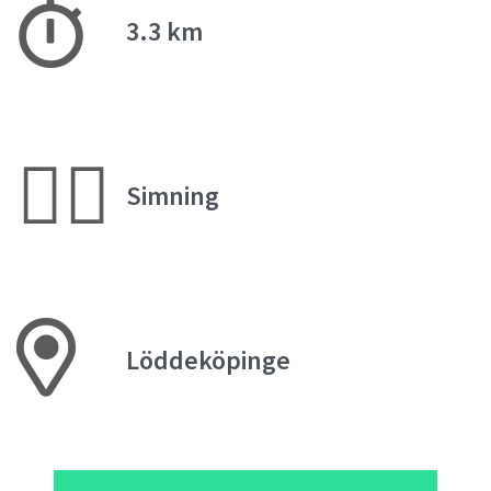
3.3 km
🏊‍♀️
Simning
Löddeköpinge