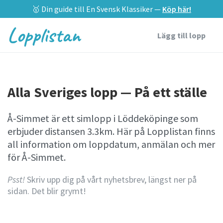
🥇 Din guide till En Svensk Klassiker —
Köp här!
Lopplistan
Lägg till lopp
Alla Sveriges lopp — På ett ställe
Å-Simmet är ett simlopp i Löddeköpinge som
erbjuder distansen 3.3km. Här på Lopplistan finns
all information om loppdatum, anmälan och mer
för Å-Simmet.
Psst!
Skriv upp dig på vårt nyhetsbrev, längst ner på
sidan. Det blir grymt!