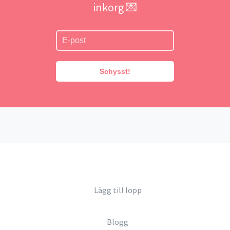
inkorg 💌
Schysst!
Lägg till lopp
Blogg