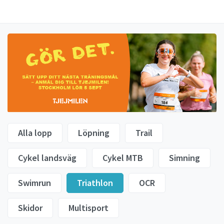
Alla lopp
Löpning
Trail
Cykel landsväg
Cykel MTB
Simning
Swimrun
Triathlon
OCR
Skidor
Multisport