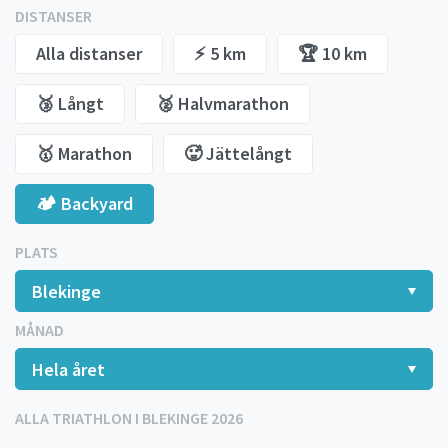
DISTANSER
Alla distanser
⚡️ 5 km
🏆 10 km
🥉 Långt
🥈 Halvmarathon
🥇 Marathon
🥵 Jättelångt
🏕️ Backyard
PLATS
MÅNAD
ALLA TRIATHLON I BLEKINGE 2026